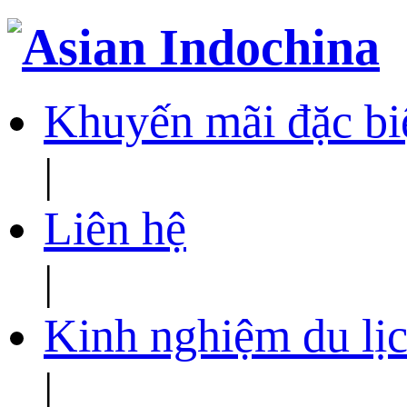
Khuyến mãi đặc bi
|
Liên hệ
|
Kinh nghiệm du lịc
|