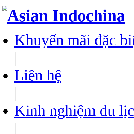
Khuyến mãi đặc bi
|
Liên hệ
|
Kinh nghiệm du lịc
|