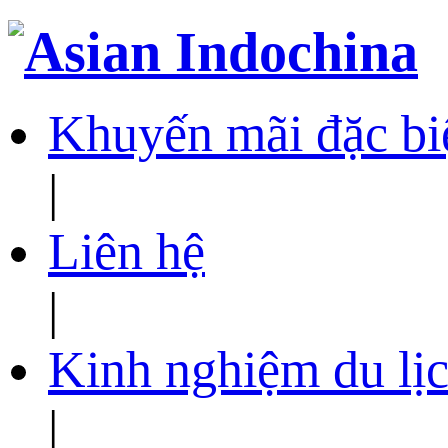
Khuyến mãi đặc bi
|
Liên hệ
|
Kinh nghiệm du lịc
|