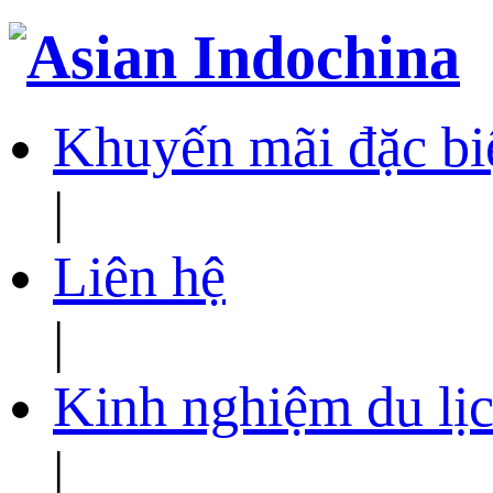
Khuyến mãi đặc bi
|
Liên hệ
|
Kinh nghiệm du lịc
|