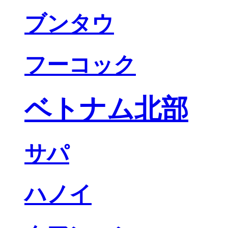
ブンタウ
フーコック
ベトナム北部
サパ
ハノイ