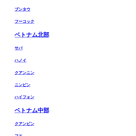
ブンタウ
フーコック
ベトナム北部
サパ
ハノイ
クアンニン
ニンビン
ハイフォン
ベトナム中部
クアンビン
フエ