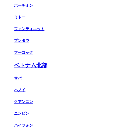
ホーチミン
ミトー
ファンティエット
ブンタウ
フーコック
ベトナム北部
サパ
ハノイ
クアンニン
ニンビン
ハイフォン