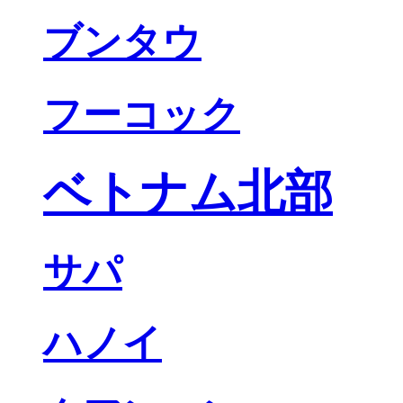
ブンタウ
フーコック
ベトナム北部
サパ
ハノイ