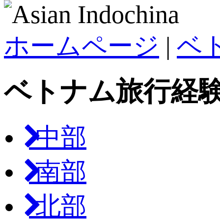
ホームページ
|
ベ
ベトナム旅行経
中部
南部
北部